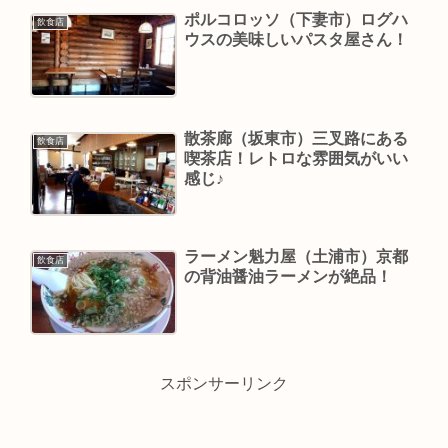
ポルコロッソ（下妻市）ログハ
飲食店
ウスの美味しいパスタ屋さん！
散茶廊（坂東市）三叉路にある
飲食店
喫茶店！レトロな雰囲気がいい
感じ♪
ラーメン魁力屋（土浦市）京都
飲食店
の背油醤油ラーメンが絶品！
スポンサーリンク