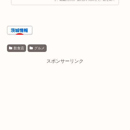
せてもらいました。 彼はアラフォーで独身。結
婚願望はあるものの、なかなか良い出会いに恵
まれません。 そこで結婚でき...
飲食店
グルメ
スポンサーリンク