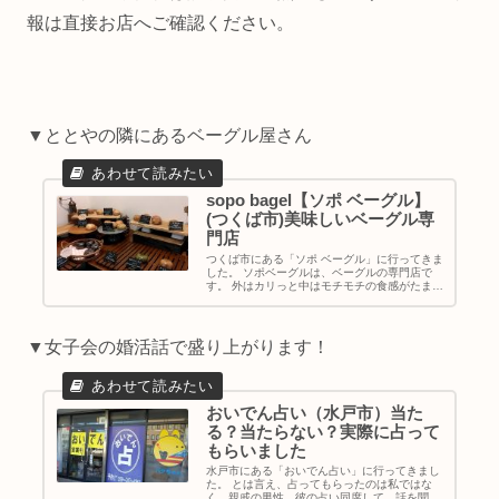
報は直接お店へご確認ください。
▼ととやの隣にあるベーグル屋さん
sopo bagel【ソポ ベーグル】
(つくば市)美味しいベーグル専
門店
つくば市にある「ソポ ベーグル」に行ってきま
した。 ソポベーグルは、ベーグルの専門店で
す。 外はカリっと中はモチモチの食感がたまら
ん♡ 美味しいベーグルが食べたい人におすすめ
です。 外観 ソポベーグルは、トレーラーハウ
スのお店です。 こじん...
▼女子会の婚活話で盛り上がります！
おいでん占い（水戸市）当た
る？当たらない？実際に占って
もらいました
水戸市にある「おいでん占い」に行ってきまし
た。 とは言え、占ってもらったのは私ではな
く、親戚の男性。彼の占い同席して、話を聞か