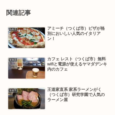
関連記事
アミーチ（つくば市）ピザが格
飲食店
別においしい人気のイタリア
ン！
カフェ レスト（つくば市）無料
飲食店
wifiと電源が使えるヤマダデンキ
内のカフェ
王道家直系 家系ラーメンがく
飲食店
（つくば市）研究学園で人気の
ラーメン屋