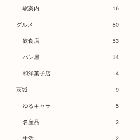
駅案内
16
グルメ
80
飲食店
53
パン屋
14
和洋菓子店
4
茨城
9
ゆるキャラ
5
名産品
2
生活
2